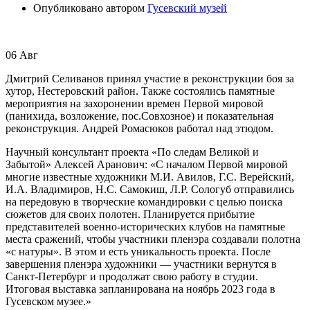
Опубликовано автором
Гусевский музей
06
Авг
Дмитрий Селиванов принял участие в реконструкции боя за
хутор, Нестеровский район. Также состоялись памятные
мероприятия на захоронении времен Первой мировой
(панихида, возложение, пос.Совхозное) и показательная
реконструкция. Андрей Ромасюков работал над этюдом.
Научный консультант проекта «По следам Великой и
Забытой» Алексей Аранович: «С началом Первой мировой
многие известные художники М.И. Авилов, Г.С. Верейский,
И.А. Владимиров, Н.С. Самокиш, Л.Р. Сологуб отправились
на передовую в творческие командировки с целью поиска
сюжетов для своих полотен. Планируется прибытие
представителей военно-исторических клубов на памятные
места сражений, чтобы участники пленэра создавали полотна
«с натуры». В этом и есть уникальность проекта. После
завершения пленэра художники — участники вернутся в
Санкт-Петербург и продолжат свою работу в студии.
Итоговая выставка запланирована на ноябрь 2023 года в
Гусевском музее.»