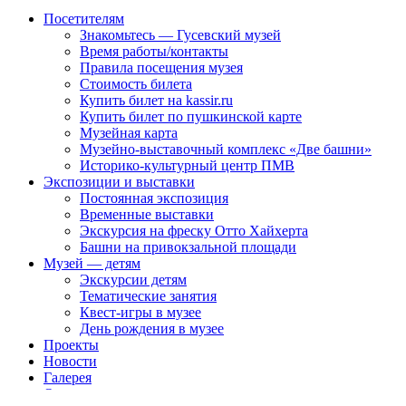
Посетителям
Знакомьтесь — Гусевский музей
Время работы/контакты
Правила посещения музея
Стоимость билета
Купить билет на kassir.ru
Купить билет по пушкинской карте
Музейная карта
Музейно-выставочный комплекс «Две башни»
Историко-культурный центр ПМВ
Экспозиции и выставки
Постоянная экспозиция
Временные выставки
Экскурсия на фреску Отто Хайхерта
Башни на привокзальной площади
Музей — детям
Экскурсии детям
Тематические занятия
Квест-игры в музее
День рождения в музее
Проекты
Новости
Галерея
О музее