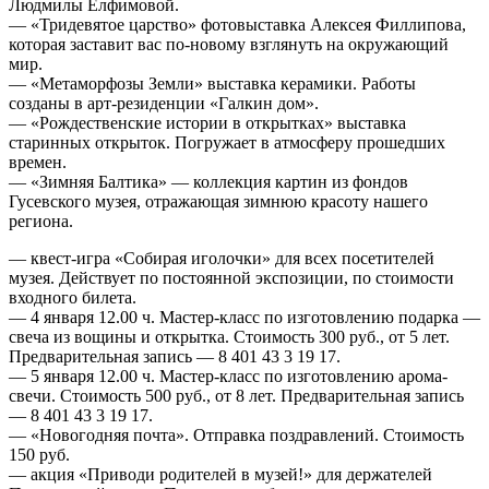
Людмилы Елфимовой.
— «Тридевятое царство» фотовыставка Алексея Филлипова,
которая заставит вас по-новому взглянуть на окружающий
мир.
— «Метаморфозы Земли» выставка керамики. Работы
созданы в арт-резиденции «Галкин дом».
— «Рождественские истории в открытках» выставка
старинных открыток. Погружает в атмосферу прошедших
времен.
— «Зимняя Балтика» — коллекция картин из фондов
Гусевского музея, отражающая зимнюю красоту нашего
региона.
— квест-игра «Собирая иголочки» для всех посетителей
музея. Действует по постоянной экспозиции, по стоимости
входного билета.
— 4 января 12.00 ч. Мастер-класс по изготовлению подарка —
свеча из вощины и открытка. Стоимость 300 руб., от 5 лет.
Предварительная запись — 8 401 43 3 19 17.
— 5 января 12.00 ч. Мастер-класс по изготовлению арома-
свечи. Стоимость 500 руб., от 8 лет. Предварительная запись
— 8 401 43 3 19 17.
— «Новогодняя почта». Отправка поздравлений. Стоимость
150 руб.
— акция «Приводи родителей в музей!» для держателей