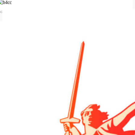
бщероссийская база конкурсов и грантов в области культуры и искусства