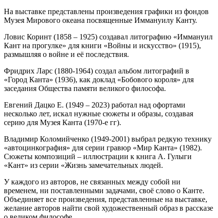
На выставке представлены произведения графики из фондов
Музея Мирового океана посвященные Иммануилу Канту.
Ловис Коринт (1858 – 1925) создавал литографию «Иммануил
Кант на прогулке» для книги «Войны и искусство» (1915),
размышляя о войне и её последствия.
Фридрих Ларс (1880-1964) создал альбом литографий в
«Город Канта» (1936), как доклад «Бобового короля» для
заседания Общества памяти великого философа.
Евгений Дацко Е. (1949 – 2023) работал над офортами
несколько лет, искал нужные сюжеты и образы, создавая
серию для Музея Канта (1970-е гг).
Владимир Коломийченко (1949-2001) выбрал редкую технику
«автоцинкография» для серии гравюр «Мир Канта» (1982).
Сюжеты композиций – иллюстрации к книга А. Гулыги
«Кант» из серии «Жизнь замечательных людей.
У каждого из авторов, не связанных между собой ни
временем, ни поставленными задачами, своё слово о Канте.
Объединяет все произведения, представленные на выставке,
желание авторов найти свой художественный образ в рассказе
о великом философе.