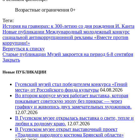
Возрастные ограничения 0+
Теги:
История на гравюрах: к 300-летию со дня рождения И. Канта
Новые публикации
Международный молодежный конкурс
социальной антикоррупционной рекламы «Вместе против
коррупции!»
Вернуться к списку
Старые публикации
Музей закроется на период 6-8 сентября
Закрыть
Новые ПУБЛИКАЦИИ
Гусевский музей стал победителем конкурса «Гений
места» от Российского фонда культуры
04.08.2026
Во втором корпусе музея работает выставка, которая
показывает советскую эпоху без прикрас — через
графику и живопись двух замечательных художников.
12.07.2026
В Гусевском музее открылась выставка о свете, тепле и
любви к родному краю.
12.07.2026
В Гусевском музее открыт выставочный проект
«Традиции народного костюма Брянской области»