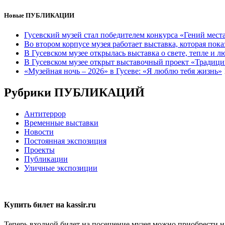
Новые ПУБЛИКАЦИИ
Гусевский музей стал победителем конкурса «Гений мест
Во втором корпусе музея работает выставка, которая пок
В Гусевском музее открылась выставка о свете, тепле и 
В Гусевском музее открыт выставочный проект «Традици
«Музейная ночь – 2026» в Гусеве: «Я люблю тебя жизнь»
Рубрики ПУБЛИКАЦИЙ
Антитеррор
Временные выставки
Новости
Постоянная экспозиция
Проекты
Публикации
Уличные экспозиции
Купить билет на kassir.ru
Теперь входной билет на посещение музея можно приобрести на 