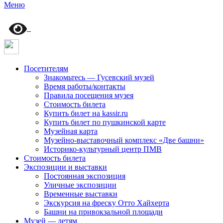
Меню
Посетителям
Знакомьтесь — Гусевский музей
Время работы/контакты
Правила посещения музея
Стоимость билета
Купить билет на kassir.ru
Купить билет по пушкинской карте
Музейная карта
Музейно-выставочный комплекс «Две башни»
Историко-культурный центр ПМВ
Стоимость билета
Экспозиции и выставки
Постоянная экспозиция
Уличные экспозиции
Временные выставки
Экскурсия на фреску Отто Хайхерта
Башни на привокзальной площади
Музей — детям