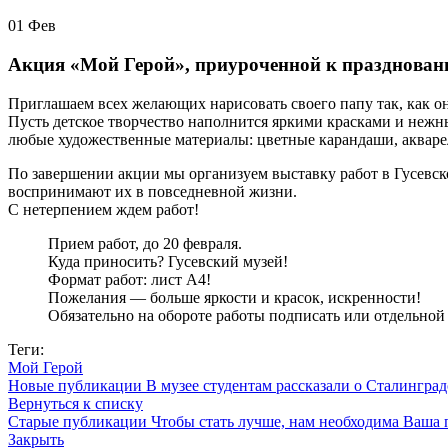
01
Фев
Акция «Мой Герой», приуроченной к празднован
Приглашаем всех желающих нарисовать своего папу так, как они
Пусть детское творчество наполнится яркими красками и нежн
любые художественные материалы: цветные карандаши, акварель
По завершении акции мы организуем выставку работ в Гусевско
воспринимают их в повседневной жизни.
С нетерпением ждем работ!
Прием работ, до 20 февраля.
Куда приносить? Гусевский музей!
Формат работ: лист А4!
Пожелания — больше яркости и красок, искренности!
Обязательно на обороте работы подписать или отдельной 
Теги:
Мой Герой
Новые публикации
В музее студентам рассказали о Сталинград
Вернуться к списку
Старые публикации
Чтобы стать лучше, нам необходима Ваша
Закрыть