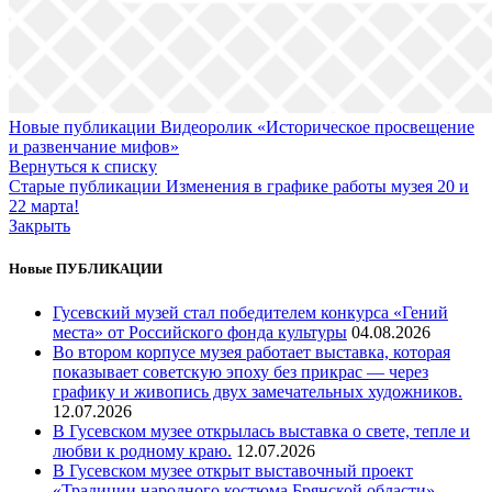
Новые публикации
Видеоролик «Историческое просвещение
и развенчание мифов»
Вернуться к списку
Старые публикации
Изменения в графике работы музея 20 и
22 марта!
Закрыть
Новые ПУБЛИКАЦИИ
Гусевский музей стал победителем конкурса «Гений
места» от Российского фонда культуры
04.08.2026
Во втором корпусе музея работает выставка, которая
показывает советскую эпоху без прикрас — через
графику и живопись двух замечательных художников.
12.07.2026
В Гусевском музее открылась выставка о свете, тепле и
любви к родному краю.
12.07.2026
В Гусевском музее открыт выставочный проект
«Традиции народного костюма Брянской области»