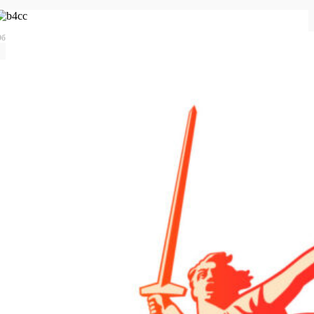
бщероссийская база конкурсов и грантов в области культуры и искусства