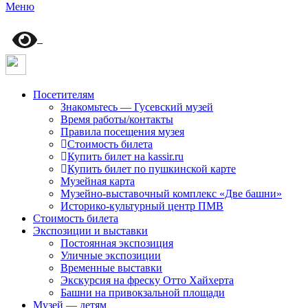
Меню
Посетителям
Знакомьтесь — Гусевский музей
Время работы/контакты
Правила посещения музея
Стоимость билета
Купить билет на kassir.ru
Купить билет по пушкинской карте
Музейная карта
Музейно-выставочный комплекс «Две башни»
Историко-культурный центр ПМВ
Стоимость билета
Экспозиции и выставки
Постоянная экспозиция
Уличные экспозиции
Временные выставки
Экскурсия на фреску Отто Хайхерта
Башни на привокзальной площади
Музей — детям