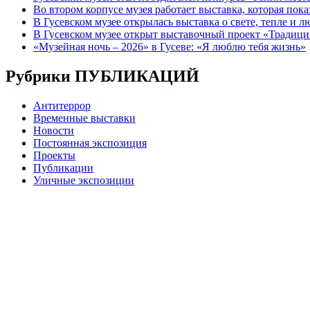
Во втором корпусе музея работает выставка, которая пок
В Гусевском музее открылась выставка о свете, тепле и 
В Гусевском музее открыт выставочный проект «Традици
«Музейная ночь – 2026» в Гусеве: «Я люблю тебя жизнь»
Рубрики ПУБЛИКАЦИЙ
Антитеррор
Временные выставки
Новости
Постоянная экспозиция
Проекты
Публикации
Уличные экспозиции