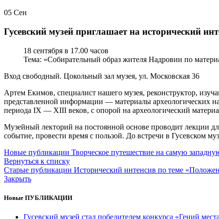
05
Сен
Гусевский музей приглашает на исторический инт
18 сентября в 17.00 часов
Тема: «Собирательный образ жителя Надровии по материа
Вход свободный. Цокольный зал музея, ул. Московская 36
Артем Екимов, специалист нашего музея, реконструктор, изуч
представленной информации — материалы археологических нах
периода IX — XIII веков, с опорой на археологический матери
Музейный лекторий на постоянной основе проводит лекции для 
событие, провести время с пользой. До встречи в Гусевском муз
Новые публикации
Творческое путешествие на самую западну
Вернуться к списку
Старые публикации
Исторический интенсив по теме «Положени
Закрыть
Новые ПУБЛИКАЦИИ
Гусевский музей стал победителем конкурса «Гений мест