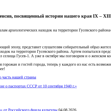
енсив, посвященный истории нашего края IX – XIII
лам археологических находок на территории Гусевского района
ающий эпоху, представит слушателям собирательный образ жител
одок на территории Гусевского района. Артем попытался пред
ал селища Гусев-1. А уже в октябре мы поговорим и о женском к
горожан и гостей города, теперь у каждого из нас есть возмож
ее!
ю часть нашей страны
е о паспортах СССР от 10 сентября 1940 г.»
а» от Российского фонда культуры
04.08.2026