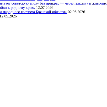
азывает советскую эпоху без прикрас — через графику и живопи
любви к родному краю.
12.07.2026
и народного костюма Брянской области»
02.06.2026
12.05.2026