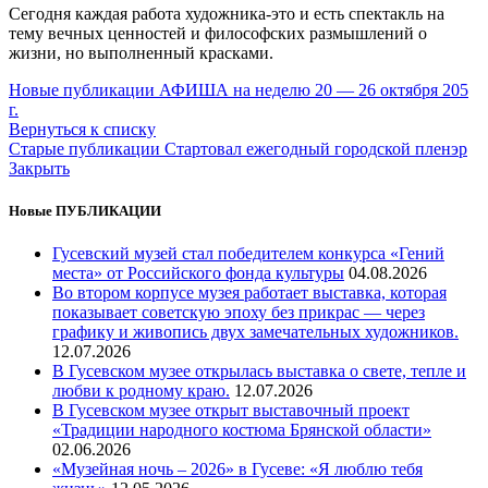
Сегодня каждая работа художника-это и есть спектакль на
тему вечных ценностей и философских размышлений о
жизни, но выполненный красками.
Новые публикации
АФИША на неделю 20 — 26 октября 205
г.
Вернуться к списку
Старые публикации
Стартовал ежегодный городской пленэр
Закрыть
Новые ПУБЛИКАЦИИ
Гусевский музей стал победителем конкурса «Гений
места» от Российского фонда культуры
04.08.2026
Во втором корпусе музея работает выставка, которая
показывает советскую эпоху без прикрас — через
графику и живопись двух замечательных художников.
12.07.2026
В Гусевском музее открылась выставка о свете, тепле и
любви к родному краю.
12.07.2026
В Гусевском музее открыт выставочный проект
«Традиции народного костюма Брянской области»
02.06.2026
«Музейная ночь – 2026» в Гусеве: «Я люблю тебя