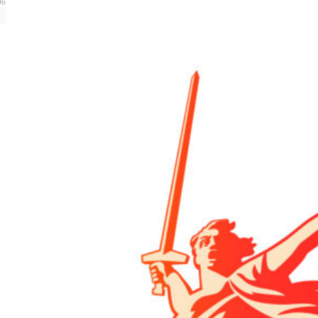
бщероссийская база конкурсов и грантов в области культуры и искусства