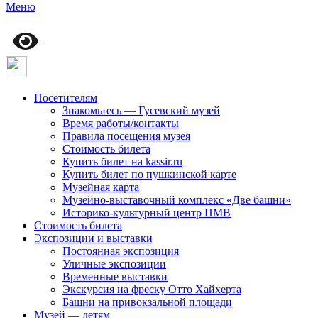
Меню
Посетителям
Знакомьтесь — Гусевский музей
Время работы/контакты
Правила посещения музея
Стоимость билета
Купить билет на kassir.ru
Купить билет по пушкинской карте
Музейная карта
Музейно-выставочный комплекс «Две башни»
Историко-культурный центр ПМВ
Стоимость билета
Экспозиции и выставки
Постоянная экспозиция
Уличные экспозиции
Временные выставки
Экскурсия на фреску Отто Хайхерта
Башни на привокзальной площади
Музей — детям