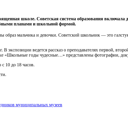
щенная школе. Советская система образования включала до
ебными планами и школьной формой.
ы образ мальчика и девочки. Советский школьник — это галсту
 В экспозиции ведется рассказ о преподавателях первой, второй
авке «Школьные годы чудесные…» представлены фотографии, до
с 10 до 18 часов.
ти.
удников муниципальных музеев