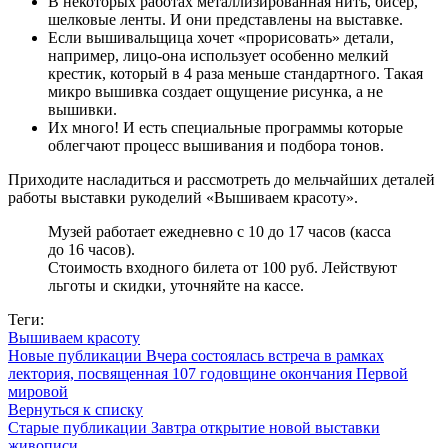
В некоторых работах металлизированная нить, бисер,
шелковые ленты. И они представлены на выставке.
Если вышивальщица хочет «прорисовать» детали,
например, лицо-она использует особенно мелкий
крестик, который в 4 раза меньше стандартного. Такая
микро вышивка создает ощущение рисунка, а не
вышивки.
Их много! И есть специальные программы которые
облегчают процесс вышивания и подбора тонов.
Приходите насладиться и рассмотреть до мельчайших деталей
работы выставки рукоделий «Вышиваем красоту».
Музей работает ежедневно с 10 до 17 часов (касса
до 16 часов).
Стоимость входного билета от 100 руб. Лействуют
льготы и скидки, уточняйте на кассе.
Теги:
Вышиваем красоту
Новые публикации
Вчера состоялась встреча в рамках
лектория, посвященная 107 годовщине окончания Первой
мировой
Вернуться к списку
Старые публикации
Завтра открытие новой выставки
живописи