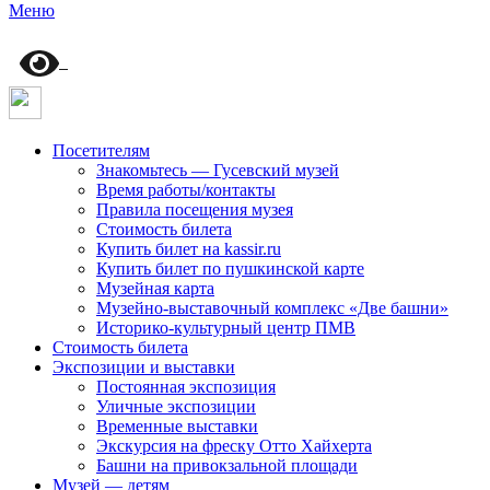
Меню
Посетителям
Знакомьтесь — Гусевский музей
Время работы/контакты
Правила посещения музея
Стоимость билета
Купить билет на kassir.ru
Купить билет по пушкинской карте
Музейная карта
Музейно-выставочный комплекс «Две башни»
Историко-культурный центр ПМВ
Стоимость билета
Экспозиции и выставки
Постоянная экспозиция
Уличные экспозиции
Временные выставки
Экскурсия на фреску Отто Хайхерта
Башни на привокзальной площади
Музей — детям