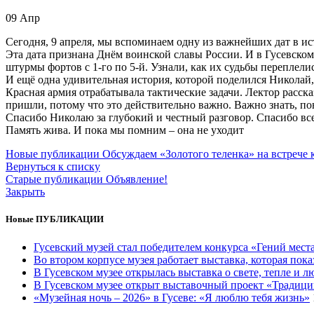
09
Апр
Сегодня, 9 апреля, мы вспоминаем одну из важнейших дат в ист
Эта дата признана Днём воинской славы России. И в Гусевском
штурмы фортов с 1-го по 5-й. Узнали, как их судьбы переплели
И ещё одна удивительная история, которой поделился Николай,
Красная армия отрабатывала тактические задачи. Лектор рассказ
пришли, потому что это действительно важно. Важно знать, по
Спасибо Николаю за глубокий и честный разговор. Спасибо вс
Память жива. И пока мы помним – она не уходит
Новые публикации
Обсуждаем «Золотого теленка» на встрече
Вернуться к списку
Старые публикации
Объявление!
Закрыть
Новые ПУБЛИКАЦИИ
Гусевский музей стал победителем конкурса «Гений мест
Во втором корпусе музея работает выставка, которая пок
В Гусевском музее открылась выставка о свете, тепле и 
В Гусевском музее открыт выставочный проект «Традици
«Музейная ночь – 2026» в Гусеве: «Я люблю тебя жизнь»