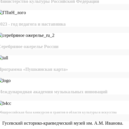
Министерство культуры Российской Федерации
2023 - год педагога и наставника
Серебряное ожерелье России
Программа «Пушкинская карта»
Международная академия музыкальных инноваций
бщероссийская база конкурсов и грантов в области культуры и искусства
Гусевский историко-краеведческий музей им. А.М. Иванова.