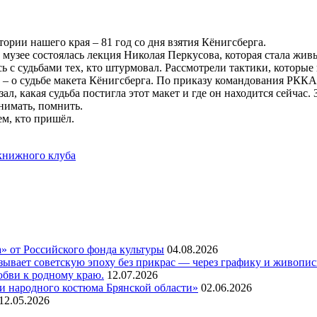
ории нашего края – 81 год со дня взятия Кёнигсберга.
 музее состоялась лекция Николая Перкусова, которая стала жив
сь с судьбами тех, кто штурмовал. Рассмотрели тактики, которы
 – о судьбе макета Кёнигсберга. По приказу командования РККА
ал, какая судьба постигла этот макет и где он находится сейчас
нимать, помнить.
ем, кто пришёл.
 книжного клуба
а» от Российского фонда культуры
04.08.2026
азывает советскую эпоху без прикрас — через графику и живопи
любви к родному краю.
12.07.2026
и народного костюма Брянской области»
02.06.2026
12.05.2026