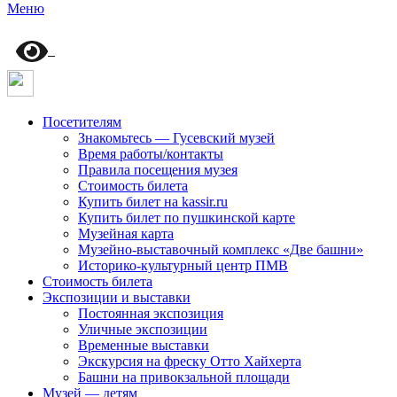
Меню
Посетителям
Знакомьтесь — Гусевский музей
Время работы/контакты
Правила посещения музея
Стоимость билета
Купить билет на kassir.ru
Купить билет по пушкинской карте
Музейная карта
Музейно-выставочный комплекс «Две башни»
Историко-культурный центр ПМВ
Стоимость билета
Экспозиции и выставки
Постоянная экспозиция
Уличные экспозиции
Временные выставки
Экскурсия на фреску Отто Хайхерта
Башни на привокзальной площади
Музей — детям