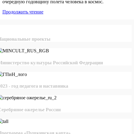
очередную годовщину полета человека в космос.
Продолжить чтение
Национальные проекты
Министерство культуры Российской Федерации
2023 - год педагога и наставника
Серебряное ожерелье России
Программа «Пушкинская карта»