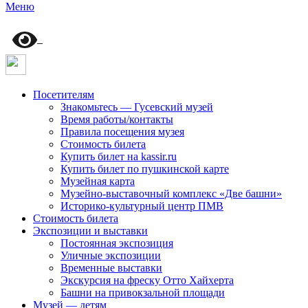
Меню
Посетителям
Знакомьтесь — Гусевский музей
Время работы/контакты
Правила посещения музея
Стоимость билета
Купить билет на kassir.ru
Купить билет по пушкинской карте
Музейная карта
Музейно-выставочный комплекс «Две башни»
Историко-культурный центр ПМВ
Стоимость билета
Экспозиции и выставки
Постоянная экспозиция
Уличные экспозиции
Временные выставки
Экскурсия на фреску Отто Хайхерта
Башни на привокзальной площади
Музей — детям