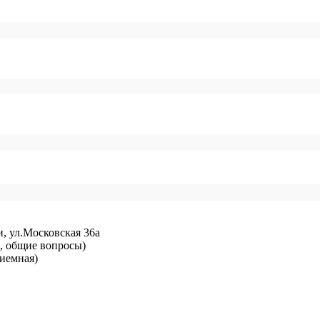
и, ул.Московская 36а
ий, общие вопросы)
риемная)