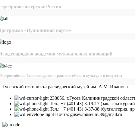
Серебряное ожерелье России
Программа «Пушкинская карта»
Международная академия музыкальных инноваций
бщероссийская база конкурсов и грантов в области культуры и искусства
Гусевский историко-краеведческий музей им. А.М. Иванова.
238056, г.Гусев Калининградской област
Тел.: +7 (401 43) 3-19-17 (заказ экскурс
Тел.: +7 (401 43) 3-37-38 (бухгалтерия, п
Почта: gusev.museum.39@mail.ru