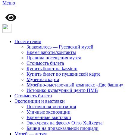
Меню
Посетителям
Знакомьтесь — Гусевский музей
Время работы/контакты
Правила посещения музея
Стоимость билета
Купить билет на kassir.ru
Купить билет по пушкинской карте
Музейная карта
Музейно-выставочный комплекс «Две башни»
Историко-культурный центр ПМВ
Стоимость билета
Экспозиции и выставки
Постоянная экспозиция
Уличные экспозиции
Временные выставки
Экскурсия на фреску Отто Хайхерта
Башни на привокзальной площади
Музей — детям