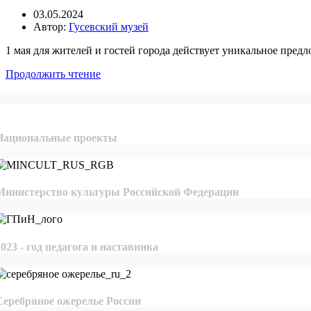
03.05.2024
Автор:
Гусевский музей
1 мая для жителей и гостей города действует уникальное пред
Продолжить чтение
Национальные проекты
Министерство культуры Российской Федерации
2023 - год педагога и наставника
Серебряное ожерелье России