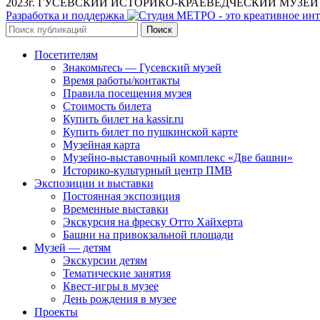
2023г. ГУСЕВСКИЙ ИСТОРИКО-КРАЕВЕДЧЕСКИЙ МУЗЕЙ им. А.
Разработка и поддержка
Поиск
Посетителям
Знакомьтесь — Гусевский музей
Время работы/контакты
Правила посещения музея
Стоимость билета
Купить билет на kassir.ru
Купить билет по пушкинской карте
Музейная карта
Музейно-выставочный комплекс «Две башни»
Историко-культурный центр ПМВ
Экспозиции и выставки
Постоянная экспозиция
Временные выставки
Экскурсия на фреску Отто Хайхерта
Башни на привокзальной площади
Музей — детям
Экскурсии детям
Тематические занятия
Квест-игры в музее
День рождения в музее
Проекты