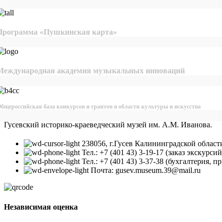
Программа «Пушкинская карта»
Международная академия музыкальных инноваций
бщероссийская база конкурсов и грантов в области культуры и искусства
Гусевский историко-краеведческий музей им. А.М. Иванова.
238056, г.Гусев Калининградской област
Тел.: +7 (401 43) 3-19-17 (заказ экскурс
Тел.: +7 (401 43) 3-37-38 (бухгалтерия, п
Почта: gusev.museum.39@mail.ru
Независимая оценка