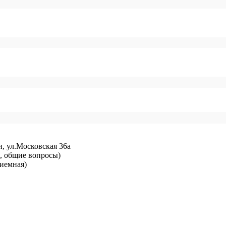
и, ул.Московская 36а
ий, общие вопросы)
риемная)