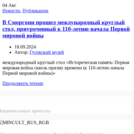
04
Авг
Новости
,
Публикации
В Сморгони прошел международный круглый
стол, приуроченный к 110-летию начала Первой
мировой войны
18.09.2024
Автор:
Гусевский музей
международный круглый стол «Историческая память: Первая
мировая война сквозь призму времени (к 110-летию начала
Первой мировой войны)»
Продолжить чтение
Национальные проекты