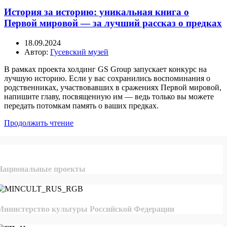
История за историю: уникальная книга о
Первой мировой — за лучший рассказ о предках
18.09.2024
Автор:
Гусевский музей
В рамках проекта холдинг GS Group запускает конкурс на
лучшую историю. Если у вас сохранились воспоминания о
родственниках, участвовавших в сражениях Первой мировой,
напишите главу, посвященную им — ведь только вы можете
передать потомкам память о ваших предках.
Продолжить чтение
Национальные проекты
Министерство культуры Российской Федерации