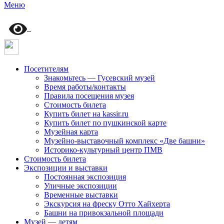
Меню
Посетителям
Знакомьтесь — Гусевский музей
Время работы/контакты
Правила посещения музея
Стоимость билета
Купить билет на kassir.ru
Купить билет по пушкинской карте
Музейная карта
Музейно-выставочный комплекс «Две башни»
Историко-культурный центр ПМВ
Стоимость билета
Экспозиции и выставки
Постоянная экспозиция
Уличные экспозиции
Временные выставки
Экскурсия на фреску Отто Хайхерта
Башни на привокзальной площади
Музей — детям