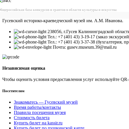
бщероссийская база конкурсов и грантов в области культуры и искусства
Гусевский историко-краеведческий музей им. А.М. Иванова.
238056, г.Гусев Калининградской област
Тел.: +7 (401 43) 3-19-17 (заказ экскурс
Тел.: +7 (401 43) 3-37-38 (бухгалтерия, п
Почта: gusev.museum.39@mail.ru
Независимая оценка
Чтобы оценить условия предоставления услуг используйте QR-
Посетителям
Знакомьтесь — Гусевский музей
Время работы/контакты
Правила посещения музея
Стоимость билета
Купить билет на kassir.ru
Купить билет по пушкинской карте