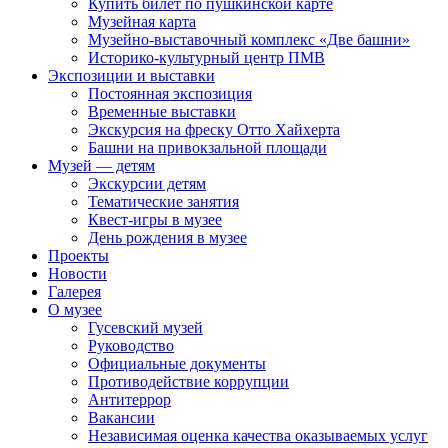
Купить билет по пушкинской карте
Музейная карта
Музейно-выставочный комплекс «Две башни»
Историко-культурный центр ПМВ
Экспозиции и выставки
Постоянная экспозиция
Временные выставки
Экскурсия на фреску Отто Хайхерта
Башни на привокзальной площади
Музей — детям
Экскурсии детям
Тематические занятия
Квест-игры в музее
День рождения в музее
Проекты
Новости
Галерея
О музее
Гусевский музей
Руководство
Официальные документы
Противодействие коррупции
Антитеррор
Вакансии
Независимая оценка качества оказываемых услуг