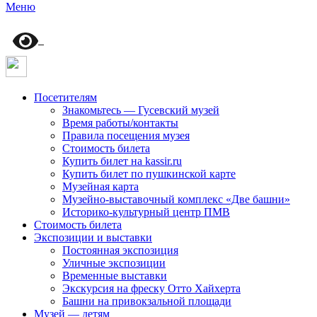
Меню
Посетителям
Знакомьтесь — Гусевский музей
Время работы/контакты
Правила посещения музея
Стоимость билета
Купить билет на kassir.ru
Купить билет по пушкинской карте
Музейная карта
Музейно-выставочный комплекс «Две башни»
Историко-культурный центр ПМВ
Стоимость билета
Экспозиции и выставки
Постоянная экспозиция
Уличные экспозиции
Временные выставки
Экскурсия на фреску Отто Хайхерта
Башни на привокзальной площади
Музей — детям