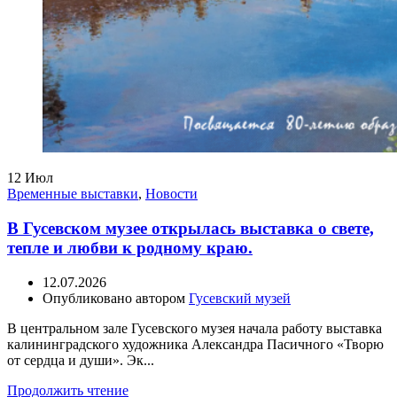
12
Июл
Временные выставки
,
Новости
В Гусевском музее открылась выставка о свете,
тепле и любви к родному краю.
12.07.2026
Опубликовано автором
Гусевский музей
В центральном зале Гусевского музея начала работу выставка
калининградского художника Александра Пасичного «Творю
от сердца и души». Эк...
Продолжить чтение