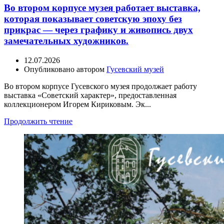
Во втором корпусе музея работает выставка,
которая показывает советскую эпоху без
прикрас — через графику и живопись двух
замечательных художников.
12.07.2026
Опубликовано автором
Гусевский музей
Во втором корпусе Гусевского музея продолжает работу
выставка «Советский характер», предоставленная
коллекционером Игорем Кириковым. Эк...
Продолжить чтение