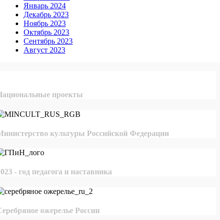
Январь 2024
Декабрь 2023
Ноябрь 2023
Октябрь 2023
Сентябрь 2023
Август 2023
Национальные проекты
Министерство культуры Российской Федерации
2023 - год педагога и наставника
Серебряное ожерелье России