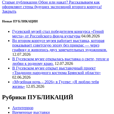
Старые публикации
Обои или накат? Рассказываем как
оформляют стены будущих экспозиций второго корпуса!
Закрыть
Новые ПУБЛИКАЦИИ
Гусевский музей стал победителем конкурса «Гений
места» от Российского фонда культуры
04.08.2026
Во втором корпусе музея работает выставка, которая
показывает советскую эпоху без прикрас — через
графику и живопись двух замечательных художников.
12.07.2026
В Гусевском музее открылась выставка о свете, тепле и
любви к родному краю.
12.07.2026
В Гусевском музее открыт выставочный проект
«Традиции народного костюма Брянской области»
02.06.2026
«Музейная ночь – 2026» в Гусеве: «Я люблю тебя
жизнь»
12.05.2026
Рубрики ПУБЛИКАЦИЙ
Антитеррор
Временные выставки